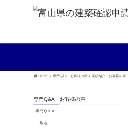
コ
ナ
ン
ビ
テ
ゲ
ン
ー
ツ
シ
へ
ョ
ス
ン
キ
に
ッ
移
プ
動
HOME
専門Q&A・お客様の声
実績紹介・お客様の声
専門Q&A・お客様の声
専門Ｑ＆Ａ
敷地